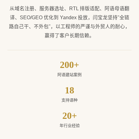
20+
YEARS EXPERIENCE
ABOUT YAN BAOLONG
闫宝龙 · 20+ 年互联网专业积淀
用
中国技术
讲好
中东故事
闫宝龙，1979 年生，陕西西安人，资深互联网从业者。
从 2005 年创立 ybl.cn 个人品牌至今，已在网站建设、海
外推广、AI 营销领域深耕 20 余年，服务过上千家中国企
业出海。
团队专攻多语种建站与中东市场推广，覆盖阿拉伯语、英
语、俄语、法语、德语、日语、韩语等 18 个语种。在阿