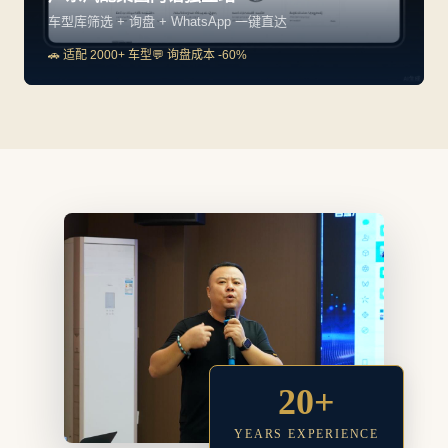
📱 移动占比 78%
⭐ 复购率 32%