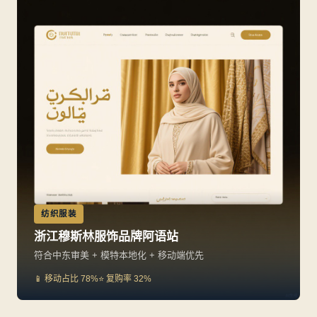
化工原料
电子电器
江苏化工企业阿语 B2B 站
深圳消费电子品牌阿语站
多语种产品库 + Yandex 投放，月获 100+ 询盘
迪拜节点 + 阿拉伯语 SEO 优化 + GEO 收录
🌍 覆盖 12 国
📊 询盘转化 18%
🚀 加载 1.2s
🏆 关键词首页率 87%