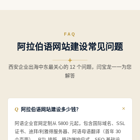
拉伯语建站领域，闫宝龙团队已为机械、建材、化工、纺
织、电子等 200+ 中国出口企业打造符合 GCC（海湾合
作委员会）文化审美的专业阿语站点。
从域名注册、服务器选址、RTL 排版适配、阿语母语翻
译、SEO/GEO 优化到 Yandex 投放，闫宝龙坚持"全链
路自己干、不外包"，以工程师的严谨与外贸人的耐心，
赢得了客户长期信赖。
200+
阿语建站案例
18
支持语种