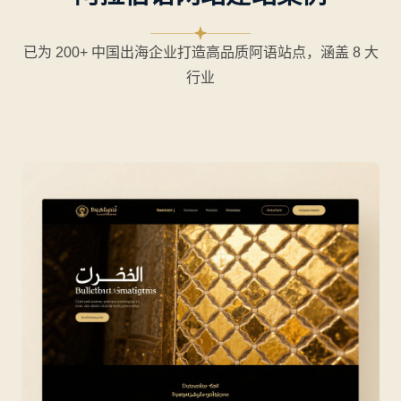
机械设备
已为 200+ 中国出海企业打造高品质阿语站点，涵盖 8 大
山东某机床企业阿语站
行业
中阿双语 + RTL 排版 + 询盘表单，月均询盘 60+
📈 询盘 +320%
👁 自然流量 +480%