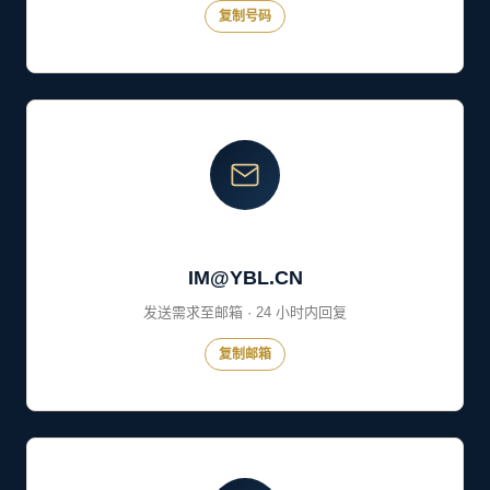
CONTACT US
联系闫宝龙 · 免费获取建站方案
20+ 年专业经验，30 分钟内为您输出阿语建站方案 + 报
价单
手机 / 微信