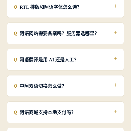
阿语企业官网定制从 5800 元起，包含国际域名、SSL
证书、迪拜/利雅得服务器、阿语母语翻译（首年 30
个页面）、RTL 排版、移动端响应式、SEO 基础设
置。如需阿语商城、多语种集群、AI 平台 GEO 优化
等模块，按功能评估报价，工期 15-30 个工作日。
阿拉伯语网站需要哪些必备要素？
阿语网站需支持 RTL（右起）阅读布局，使用专业阿
语字体（如 Cairo、Tajawal、Noto Naskh），所有内
容由阿语母语译者翻译而非机器翻译，部署在中东地
区服务器（阿联酋/沙特/巴林），图片符合当地文化禁
忌，配合 GDPR 与沙特 PDPL 隐私法规。